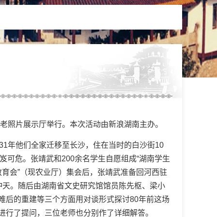
长沙老照片展示厅举行。本次活动由新浪湖南主办。
1年他们全家迁移至长沙，住在当时的白沙街10
岌岌可危。张靖武和200余名学生自愿组成“湖南学生
沙教育会”（现农业厅）集会后，张靖武准备回河西驻
冲天。随后由湖南省文史研究馆馆员陈先枢、梁小
难后的重建等三个方面用对谈形式探讨80年前这场
进行了提问，三位老师也分别作了详细解答。